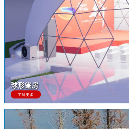
球形篷房
了解更多