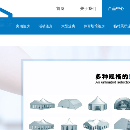
首页
关于我们
产品中心
尖顶篷房
活动篷房
大型篷房
体育场馆篷房
临时展厅