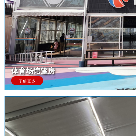
体育场馆篷房
了解更多