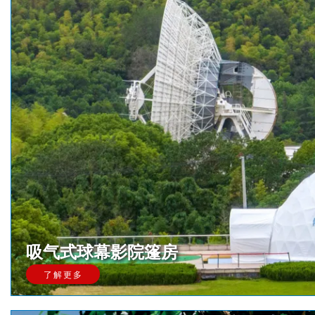
吸气式球幕影院篷房
了解更多