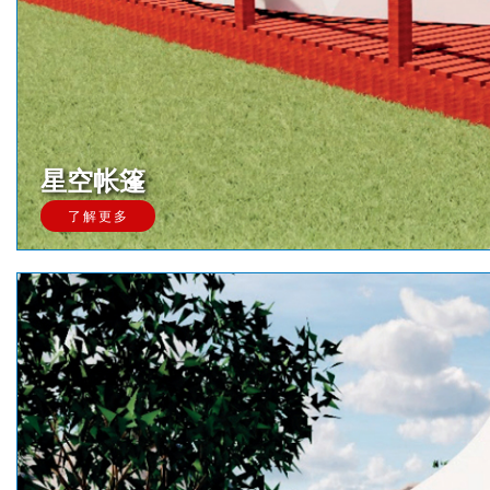
星空帐篷
了解更多