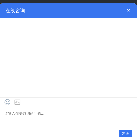
400-016-6921
sales@kaiqitent.com