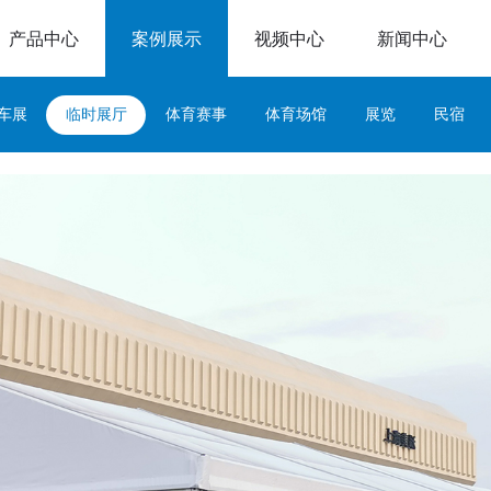
产品中心
案例展示
视频中心
新闻中心
车展
临时展厅
体育赛事
体育场馆
展览
民宿