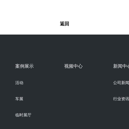
返回
案例展示
视频中心
新闻中
活动
公司新
车展
行业资
临时展厅